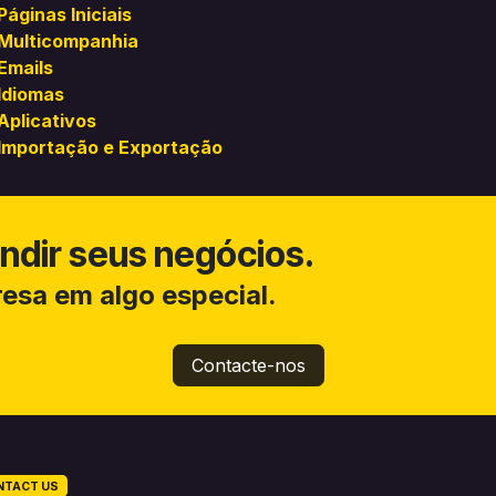
Páginas Iniciais
Multicompanhia
Emails
Idiomas
Aplicativos
Importação e Exportação
dir seus negócios.
esa em algo especial.
Contacte-nos
NTACT US