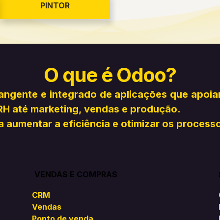
PINTOR
O que é Odoo?
ngente e integrado de aplicações que apoi
RH até marketing, vendas e produção.
 aumentar a eficiência e otimizar os process
VENDAS E COMPRAS
CRM
Vendas
Ponto de venda