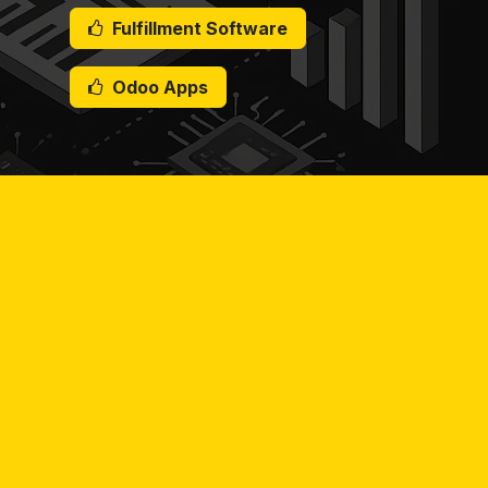
Fulfillment Software
​ Odoo Apps