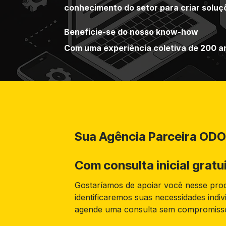
conhecimento do setor para criar soluç
Beneficie-se do nosso know-how
Com uma experiência coletiva de 200 
Sua Agência Parceira ODO
Com consulta inicial gratui
Gostaríamos de apoiar você nesse proc
identificaremos suas necessidades indi
agende uma consulta sem compromisso 