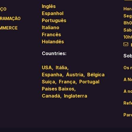
Inglês
Hor
IÇO
Espanhol
Seg
RAMAÇÃO
​Português
8h0
Italiano
MMERCE
Sáb
Francês
10h
Holandês
Countries:
Sob
USA,
Itália
,
Os 
Espanha,
Áustria,
Bélgica
A N
Suíça,
França,
Portugal
Países Baixos,
A n
Canadá,
Inglaterra
Ref
Par