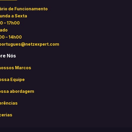
ário de Funcionamento
unda a Sexta
0 – 17h00
ado
00 – 14h00
portugues@netzexpert.com
re Nós
nossos Marcos
ossa Equipe
ossa abordagem
erências
cerias