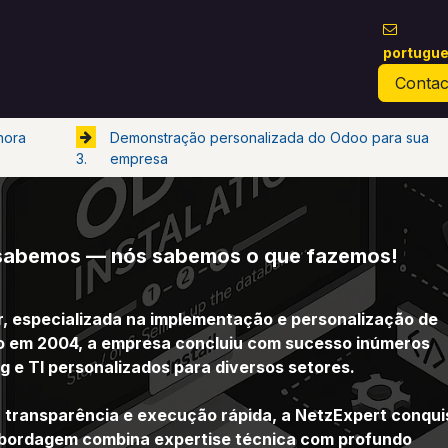
portugu
s Nossos Serviços
Sobre Nós
Sobre o Odoo
L
Contac
hora
Demonstração personalizada do Odoo para sua
empresa
3.
sabemos — nós sabemos o que fazemos!
, especializada na implementação e personalização de
o em 2004, a empresa concluiu com sucesso inúmeros
g e TI personalizados para diversos setores.
 transparência e execução rápida, a NetzExpert conqui
 abordagem combina expertise técnica com profundo