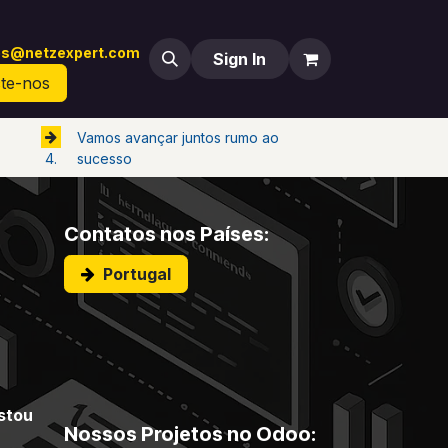
es@netzexpert.com
oja
Fórum
Sign In
te-nos
Vamos avançar juntos rumo ao
sucesso
4.
Contatos nos Países:
Portugal
stou
Nossos Projetos no Odoo: