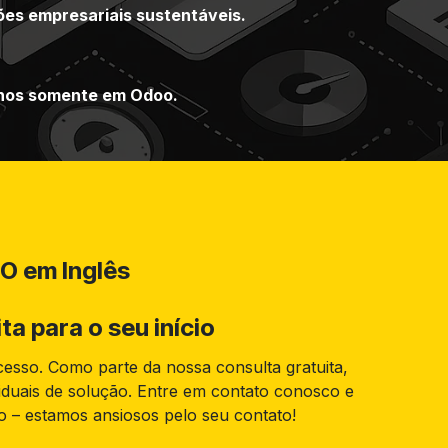
ões empresariais sustentáveis.
anos somente em Odoo.
O em Inglês
ta para o seu início
esso. Como parte da nossa consulta gratuita,
viduais de solução. Entre em contato conosco e
– estamos ansiosos pelo seu contato!