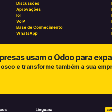
Discussões
Aprovações
loT
VolP
Base de Conhecimento
WhatsApp
presas usam o Odoo para expan
osco e transforme também a sua empr
iços
Línguas:
CO