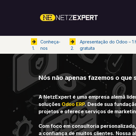
Skip to Content
Início
O
Conheça-
Apresentação do Odoo – 1 
nos
gratuita
1.
2.
Nós não apenas fazemos o que 
A NetzExpert é uma empresa alemã líder
soluções
Odoo ERP
. Desde sua fundaçã
projetos e oferece serviços de marketin
Com foco em consultoria personalizada,
a confiança de muitos clientes. Nossa